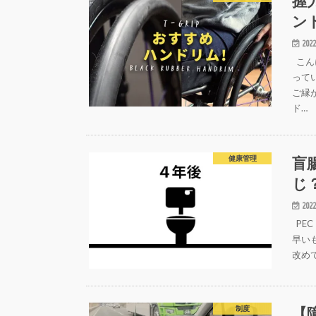
握
ン
2022
こん
って
ご縁
ド…
盲
健康管理
じ
2022
PE
早い
改め
【
制度