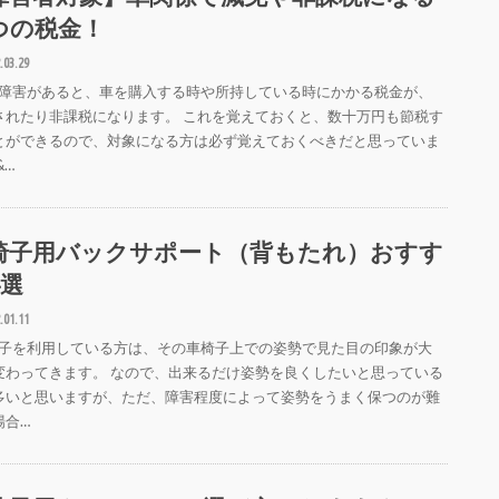
つの税金！
.03.29
障害があると、車を購入する時や所持している時にかかる税金が、
されたり非課税になります。 これを覚えておくと、数十万円も節税す
とができるので、対象になる方は必ず覚えておくべきだと思っていま
&…
椅子用バックサポート（背もたれ）おすす
4選
.01.11
子を利用している方は、その車椅子上での姿勢で見た目の印象が大
変わってきます。 なので、出来るだけ姿勢を良くしたいと思っている
多いと思いますが、ただ、障害程度によって姿勢をうまく保つのが難
場合…