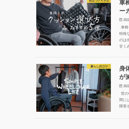
車
役立つアイテム
ー
2022
車椅
特殊
のは
甘く
身
暮らしのコツ
が
2022
世の
間に
障害