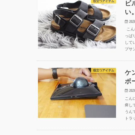
ビ
役立つアイテム
い
2023
こん
っぱ
して
プサ
ケ
役立つアイテム
ボ
2023
こん
痺し
うん
トラ