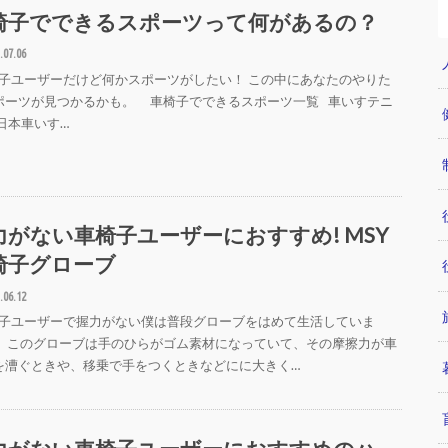
椅子でできるスポーツって何があるの？
.07.06
子ユーザーだけど何かスポーツがしたい！ この中にあなたのやりた
ポーツが見つかるかも。 車椅子でできるスポーツ一覧 車いすテニ
︎日本車いす…
力がない車椅子ユーザーにおすすめ! MSY
椅子グローブ
.06.12
子ユーザーで握力がない僕は普段グローブをはめて生活していま
 このグローブは手のひらがゴム素材になっていて、その摩擦力が車
を漕ぐときや、移乗で手をつくときなどにに大きく…