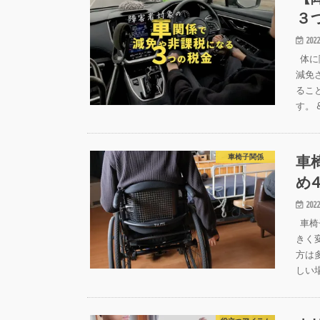
３
2022
体に
減免
るこ
す。 
車
車椅子関係
め
2022
車椅
きく
方は
しい