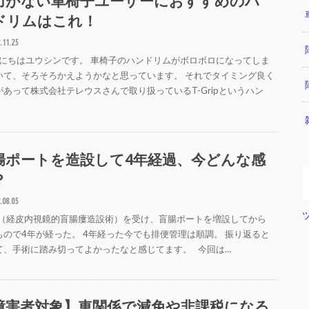
力がない車椅子ユーザーにおすすめのハ
ドリムはこれ！
.11.25
にちはユウシンです。 車椅子のハンドリムがボロボロになってしま
いて、そろそろかえようかなと思っています。 それでタイミング良く
があって株式会社テレウスさんで取り扱っているT-Gripというハン
腸ポートを造設して4年経過、今どんな感
？
.08.05
C（経皮内視鏡的盲腸瘻造設術）を受け、盲腸ポートを増設してから
もので4年が経った。 4年経った今でも排便管理は順調。 振り返ると
て、手術に踏み切ってよかったなと感じてます。 今回は…
障害者対象】車関係で減免や非課税になる