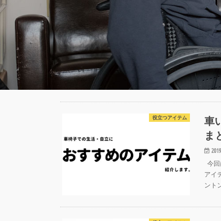
車
役立つアイテム
ま
2019
今回
アイ
ント