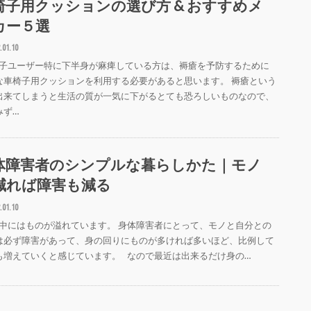
椅子用クッションの選び方 & おすすめメ
カー５選
.01.10
子ユーザー特に下半身が麻痺している方は、褥瘡を予防するために
な車椅子用クッションを利用する必要があると思います。 褥瘡という
出来てしまうと生活の質が一気に下がるとても恐ろしいものなので、
みず…
体障害者のシンプルな暮らしかた｜モノ
減れば障害も減る
.01.10
中にはものが溢れています。 身体障害者にとって、モノと自分との
は必ず障害があって、身の回りにものが多ければ多いほど、比例して
も増えていくと感じています。 なので最近は出来るだけ身の…