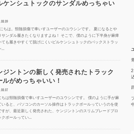
ルケンシュトックのサンダルめっちゃい
。
.08.09
にちは。頸髄損傷で車いすユーザーのユウシンです。 夏になるとや
りサンダル履きたくなりますよね！ そこで、僕のように下半身が麻痺
いても履きやすくて脱げにくいビルケンシュトックのバックストラッ
ン…
ンジントンの新しく発売されたトラック
ールがめっちゃいい！
.08.07
にちは頸髄損傷で車いすユーザーのユウシンです。 僕のように手が麻
ていると、パソコンのカーソル操作はトラックボールっていうのを使
ですが、最近新しく発売された、ケンジントンのスリムブレードプロ
ックボールってい…