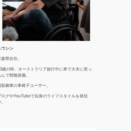
ユウシン
青森県在住。
23歳の時、オーストラリア旅行中に車で大木に突っ
込んで頸髄損傷。
四肢麻痺の車椅子ユーザー。
ブログやYouTubeで自身のライフスタイルを発信
中。