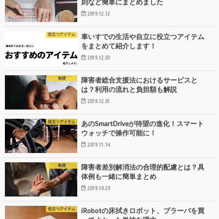
則など簡単にまとめました
2019.12.12
役立つアイテム
車いすでの生活や自立に役立つアイテム
をまとめて紹介します！
2019.12.03
制度
障害者総合支援法におけるサービスと
は？利用の流れと負担額も解説
2019.12.01
役立つアイテム
あのSmartDriveが待望の進化！スマート
ウォッチで操作可能に！
2019.11.14
制度
障害者差別解消法の合理的配慮とは？具
体例も一緒に簡単まとめ
2019.10.29
役立つアイテム
iRobotの床拭きロボット、ブラーバを買