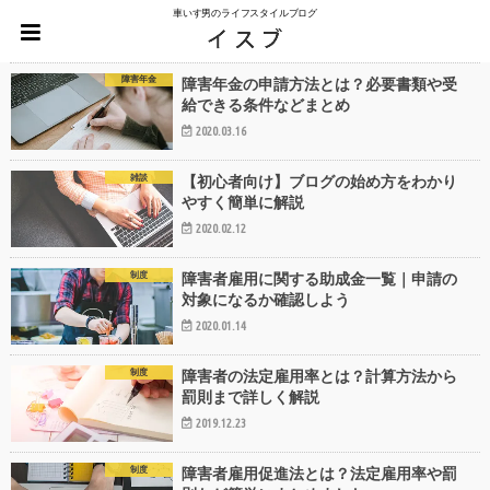
車いす男のライフスタイルブログ
障害年金
障害年金の申請方法とは？必要書類や受
給できる条件などまとめ
2020.03.16
雑談
【初心者向け】ブログの始め方をわかり
やすく簡単に解説
2020.02.12
制度
障害者雇用に関する助成金一覧｜申請の
対象になるか確認しよう
2020.01.14
制度
障害者の法定雇用率とは？計算方法から
罰則まで詳しく解説
2019.12.23
制度
障害者雇用促進法とは？法定雇用率や罰