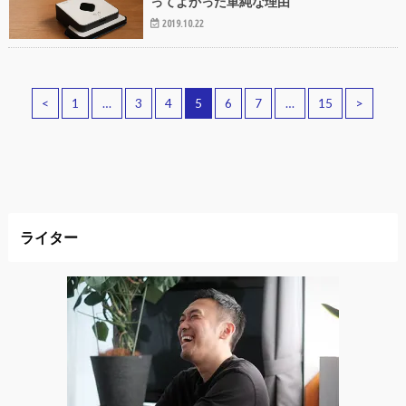
ってよかった単純な理由
2019.10.22
<
1
…
3
4
5
6
7
…
15
>
ライター