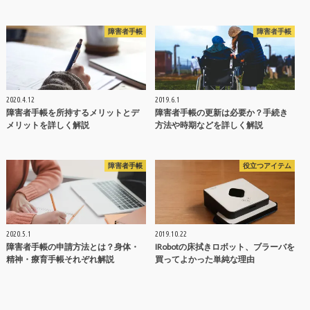
障害者手帳
障害者手帳
2020.4.12
2019.6.1
障害者手帳を所持するメリットとデ
障害者手帳の更新は必要か？手続き
メリットを詳しく解説
方法や時期などを詳しく解説
障害者手帳
役立つアイテム
2020.5.1
2019.10.22
障害者手帳の申請方法とは？身体・
IRobotの床拭きロボット、ブラーバを
精神・療育手帳それぞれ解説
買ってよかった単純な理由