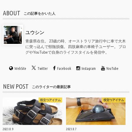
ABOUT
この記事をかいた人
ユウシン
青森県在住。 23歳の時、オーストラリア旅行中に車で大木
に突っ込んで頸髄損傷。 四肢麻痺の車椅子ユーザー。 ブロ
グやYouTubeで自身のライフスタイルを発信中。
WebSite
Twitter
Facebook
Instagram
YouTube
NEW POST
このライターの最新記事
役立つアイテム
役立つアイテム
2023.8.9
2023.8.7