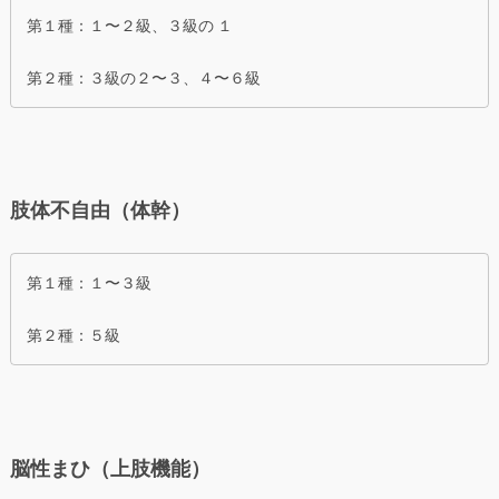
第１種：１〜２級、３級の １
第２種：３級の２〜３、４〜６級
肢体不自由（体幹）
第１種：１〜３級
第２種：５級
脳性まひ（上肢機能）