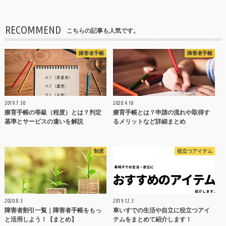
RECOMMEND
こちらの記事も人気です。
障害者手帳
障害者手帳
2019.7.30
2020.4.18
療育手帳の等級（程度）とは？判定
療育手帳とは？申請の流れや取得す
基準とサービスの違いを解説
るメリットなど詳細まとめ
制度
役立つアイテム
2020.8.3
2019.12.3
障害者割引一覧｜障害者手帳をもっ
車いすでの生活や自立に役立つアイ
と活用しよう！【まとめ】
テムをまとめて紹介します！