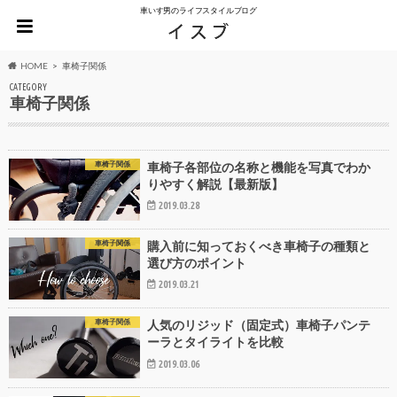
車いす男のライフスタイルブログ
HOME
車椅子関係
CATEGORY
車椅子関係
車椅子関係
車椅子各部位の名称と機能を写真でわか
りやすく解説【最新版】
2019.03.28
車椅子関係
購入前に知っておくべき車椅子の種類と
選び方のポイント
2019.03.21
車椅子関係
人気のリジッド（固定式）車椅子パンテ
ーラとタイライトを比較
2019.03.06