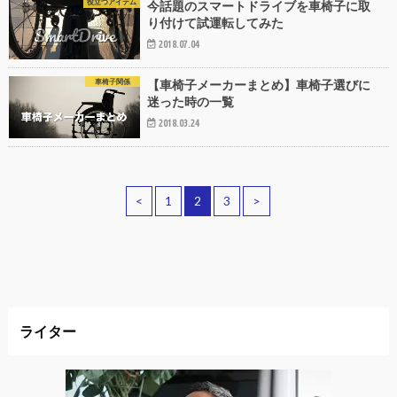
役立つアイテム
今話題のスマートドライブを車椅子に取
り付けて試運転してみた
2018.07.04
車椅子関係
【車椅子メーカーまとめ】車椅子選びに
迷った時の一覧
2018.03.24
<
1
2
3
>
ライター