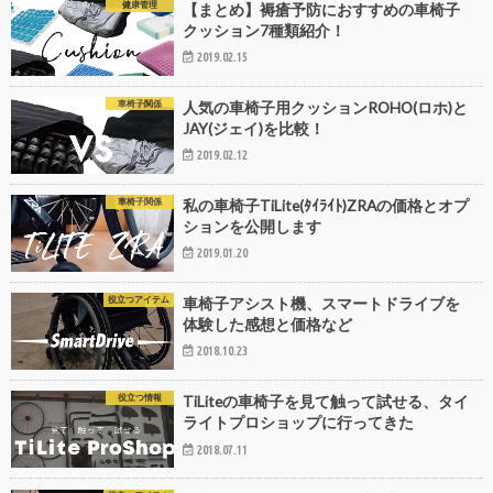
健康管理
【まとめ】褥瘡予防におすすめの車椅子
クッション7種類紹介！
2019.02.15
車椅子関係
人気の車椅子用クッションROHO(ロホ)と
JAY(ジェイ)を比較！
2019.02.12
車椅子関係
私の車椅子TiLite(ﾀｲﾗｲﾄ)ZRAの価格とオプ
ションを公開します
2019.01.20
役立つアイテム
車椅子アシスト機、スマートドライブを
体験した感想と価格など
2018.10.23
役立つ情報
TiLiteの車椅子を見て触って試せる、タイ
ライトプロショップに行ってきた
2018.07.11