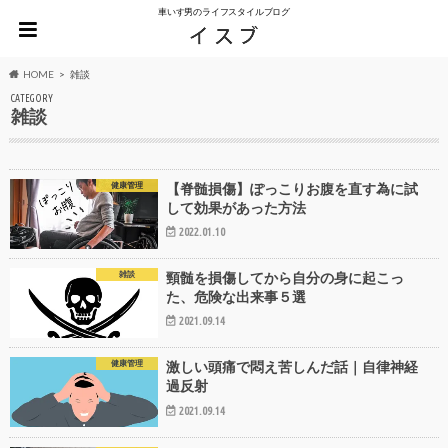
車いす男のライフスタイルブログ
HOME
雑談
CATEGORY
雑談
健康管理
【脊髄損傷】ぽっこりお腹を直す為に試
して効果があった方法
2022.01.10
雑談
頸髄を損傷してから自分の身に起こっ
た、危険な出来事５選
2021.09.14
健康管理
激しい頭痛で悶え苦しんだ話｜自律神経
過反射
2021.09.14