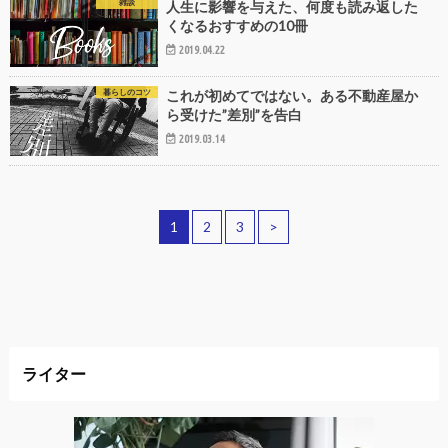
雑談
人生に影響を与えた、何度も読み返した
くなるおすすめの10冊
2019.04.22
暮らしのコツ
これが初めてではない。ある不動産屋か
ら受けた”差別”を告白
2019.03.14
1
2
3
>
ライター