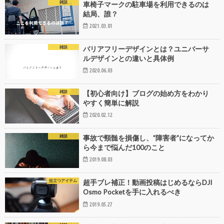
雑談
車椅子マークの駐車場を利用できるのは
結局、誰？
2021.03.01
雑談
バリアフリーデザインとは？ユニバーサ
ルデザインとの違いと具体例
2020.06.03
雑談
【初心者向け】ブログの始め方をわかり
やすく簡単に解説
2020.02.12
雑談
事故で頸髄を損傷し、”障害者”になってか
ら今まで悩んだ100のこと
2019.08.03
役立つアイテム
超手ブレ補正！動画投稿はじめるならDJI
Osmo Pocketを手に入れるべき
2019.05.27